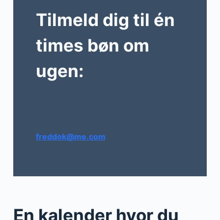
Tilmeld dig til én
times bøn om
ugen:
Hvis du ønsker at bede en time,
sammen med os, så send en mail til
Frede Hansen, E-mail:
freddok@me.com
Telefon: 30300175.
Du kan se på kalenderen hvilke tider
der er ledige.
En kalender hvor du